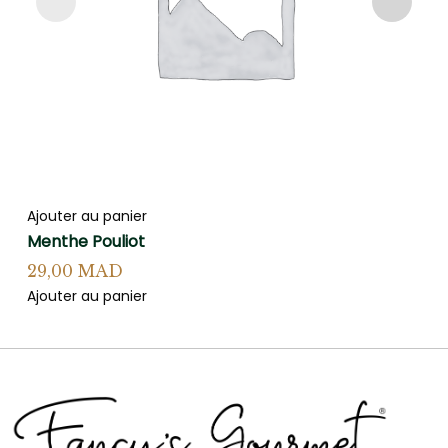
Ajouter au panier
Aj
Menthe Pouliot
S
29,00
MAD
2
Ajouter au panier
Aj